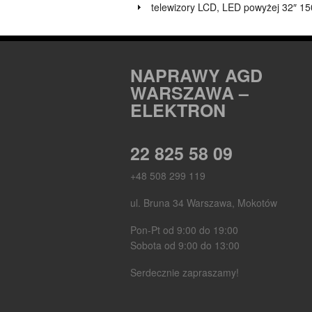
telewizory LCD, LED powyżej 32″ 15
NAPRAWY AGD
WARSZAWA –
ELEKTRON
22 825 58 09
+48 508 299 119
ul. Bruna 34 Warszawa, Mokotów
Pon-Pt od 9:00 do 19:00
Sobota od 9:00 do 13:00
Serdecznie zapraszamy!