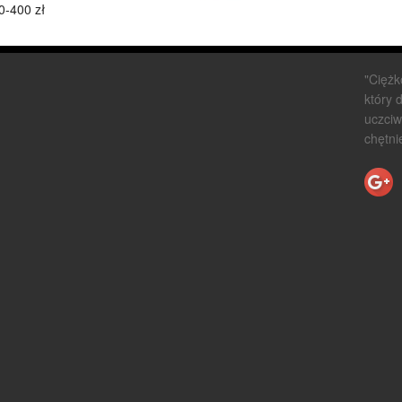
0-400 zł
"Ciężk
który 
uczciw
chętni