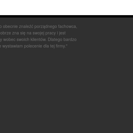
o obecnie znaleźć porządnego fachowca,
dobrze zna się na swojej pracy i jest
y wobec swoich klientów. Dlatego bardzo
e wystawiam polecenie dla tej firmy."